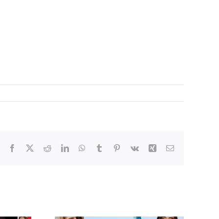
Facebook
X
Reddit
LinkedIn
WhatsApp
Tumblr
Pinterest
Vk
Xing
E-
Mail