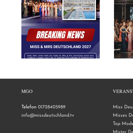
MGO
VERANS
Telefon
01728405989
Miss Deu
info@missdeutschland.tv
Misses D
Top Mode
Mister D