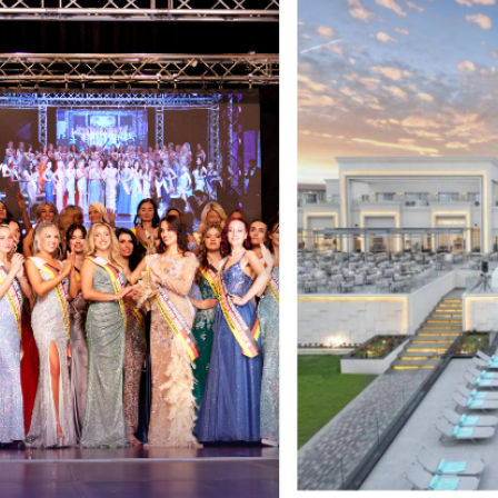
en von MISS & MRS DE
ny + SOCIAL MEDIA