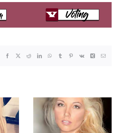
Facebook
X
Reddit
LinkedIn
WhatsApp
Tumblr
Pinterest
Vk
Xing
E-
Mail