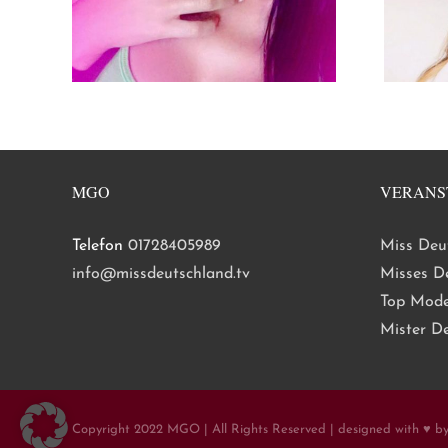
MGO
VERANS
Telefon
01728405989
Miss Deu
info@missdeutschland.tv
Misses D
Top Mode
Mister D
Copyright 2022 MGO | All Rights Reserved | designed with ♥ b