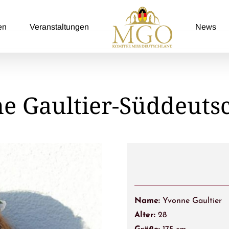
en
Veranstaltungen
News
e Gaultier-Süddeuts
Name:
Yvonne Gaultier
Alter:
28