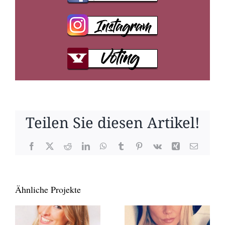
Teilen Sie diesen Artikel!
Facebook
X
Reddit
LinkedIn
WhatsApp
Tumblr
Pinterest
Vk
Xing
E-
Mail
Ähnliche Projekte