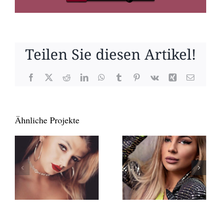
Teilen Sie diesen Artikel!
Facebook
X
Reddit
LinkedIn
WhatsApp
Tumblr
Pinterest
Vk
Xing
E-
Mail
Ähnliche Projekte