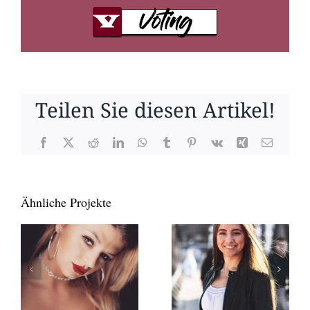
Teilen Sie diesen Artikel!
Facebook
X
Reddit
LinkedIn
WhatsApp
Tumblr
Pinterest
Vk
Xing
E-
Mail
Ähnliche Projekte