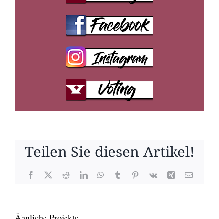
Teilen Sie diesen Artikel!
Facebook
X
Reddit
LinkedIn
WhatsApp
Tumblr
Pinterest
Vk
Xing
E-
Mail
Ähnliche Projekte