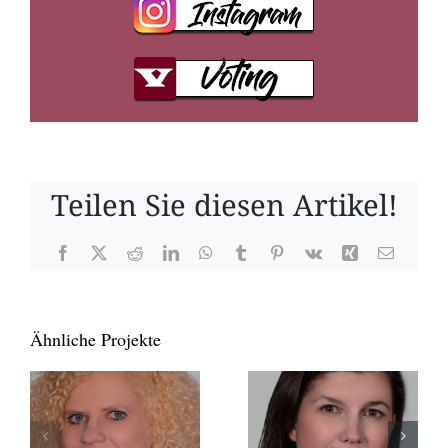
Teilen Sie diesen Artikel!
Facebook
X
Reddit
LinkedIn
WhatsApp
Tumblr
Pinterest
Vk
Xing
E-
Mail
Ähnliche Projekte