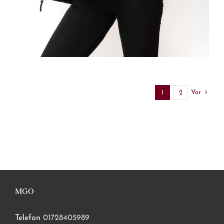
Vor
1
2
MGO
Telefon
01728405989