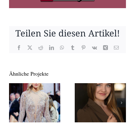
Teilen Sie diesen Artikel!
Facebook
X
Reddit
LinkedIn
WhatsApp
Tumblr
Pinterest
Vk
Xing
E-
Mail
Ähnliche Projekte