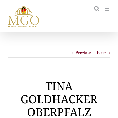
Zum
Inhalt
springen
Previous
Next
TINA
GOLDHACKER
OBERPFALZ