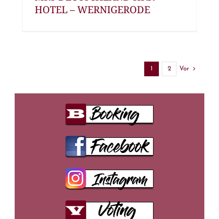
HOTEL – WERNIGERODE
Vor
1
2