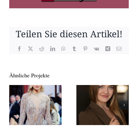
Teilen Sie diesen Artikel!
Facebook
X
Reddit
LinkedIn
WhatsApp
Tumblr
Pinterest
Vk
Xing
E-
Mail
Ähnliche Projekte