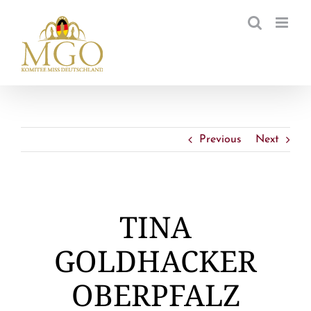
Zum
Inhalt
springen
Previous
Next
TINA
GOLDHACKER
OBERPFALZ