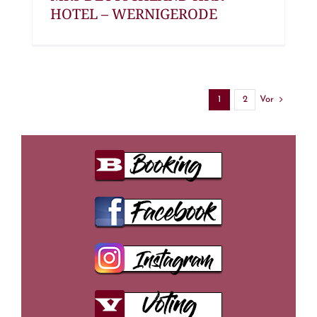
HOTEL – WERNIGERODE
Vor
1
2