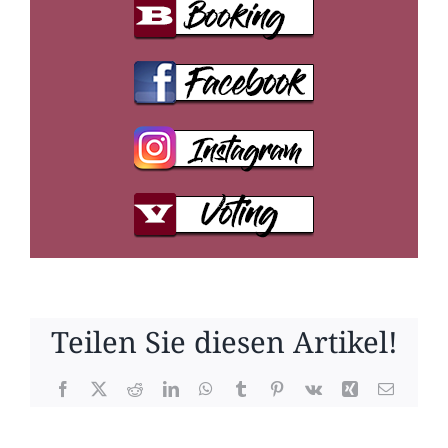
Teilen Sie diesen Artikel!
Facebook
X
Reddit
LinkedIn
WhatsApp
Tumblr
Pinterest
Vk
Xing
E-
Mail