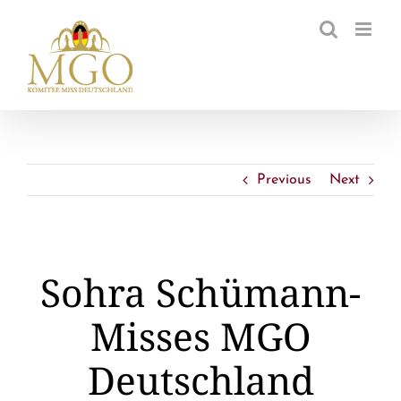
Zum
Inhalt
springen
Previous
Next
Sohra Schümann-
Misses MGO
Deutschland