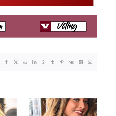
Facebook
X
Reddit
LinkedIn
WhatsApp
Tumblr
Pinterest
Vk
Xing
E-
Mail