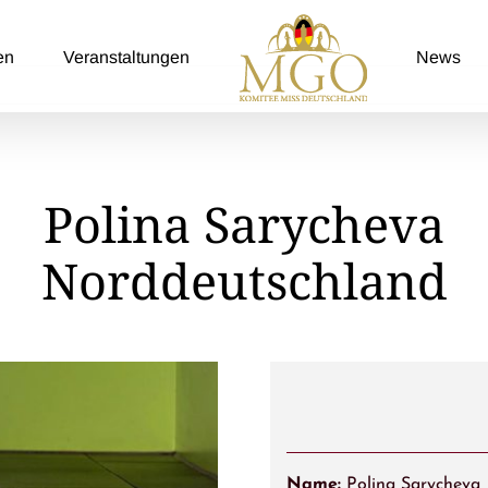
en
Veranstaltungen
News
Polina Sarycheva
Norddeutschland
Name:
Polina Sarycheva