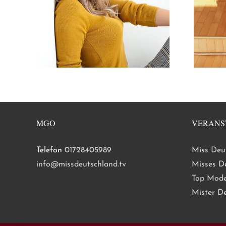
MGO
VERANS
Telefon
01728405989
Miss Deu
info@missdeutschland.tv
Misses D
Top Mode
Mister D