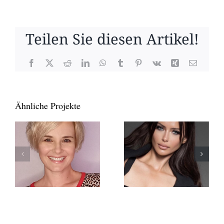
Teilen Sie diesen Artikel!
Facebook
X
Reddit
LinkedIn
WhatsApp
Tumblr
Pinterest
Vk
Xing
E-
Mail
Ähnliche Projekte