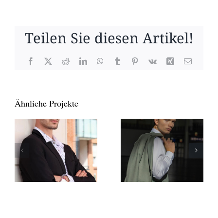
Teilen Sie diesen Artikel!
Facebook
X
Reddit
LinkedIn
WhatsApp
Tumblr
Pinterest
Vk
Xing
E-
Mail
Ähnliche Projekte