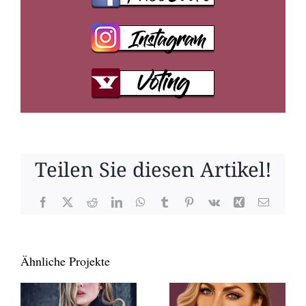
Teilen Sie diesen Artikel!
Facebook
X
Reddit
LinkedIn
WhatsApp
Tumblr
Pinterest
Vk
Xing
E-
Mail
Ähnliche Projekte