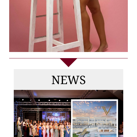
Die
Gewinnerinnen
NEWS
von MISS & MRS
DEUTSCHLAND
2026, Top Model
Germany +
DAS FINALE 2026