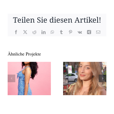
Teilen Sie diesen Artikel!
Facebook
X
Reddit
LinkedIn
WhatsApp
Tumblr
Pinterest
Vk
Xing
E-
Mail
Ähnliche Projekte