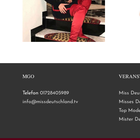
MGO
VERANS
Telefon
01728405989
Miss Deu
info@missdeutschland.tv
Misses D
Top Mode
Mister D