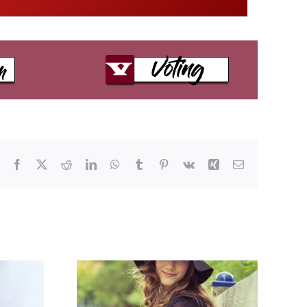
Facebook
X
Reddit
LinkedIn
WhatsApp
Tumblr
Pinterest
Vk
Xing
E-
Mail