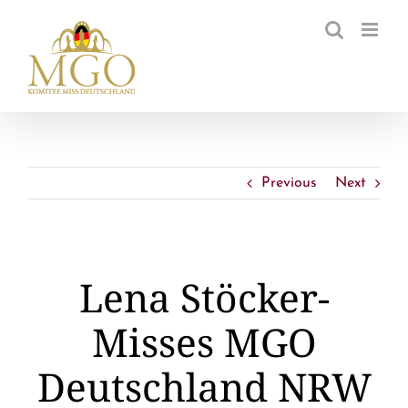
Zum
Inhalt
springen
Previous
Next
Lena Stöcker-
Misses MGO
Deutschland NRW