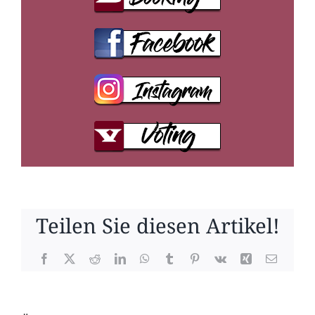
Teilen Sie diesen Artikel!
Facebook
X
Reddit
LinkedIn
WhatsApp
Tumblr
Pinterest
Vk
Xing
E-
Mail