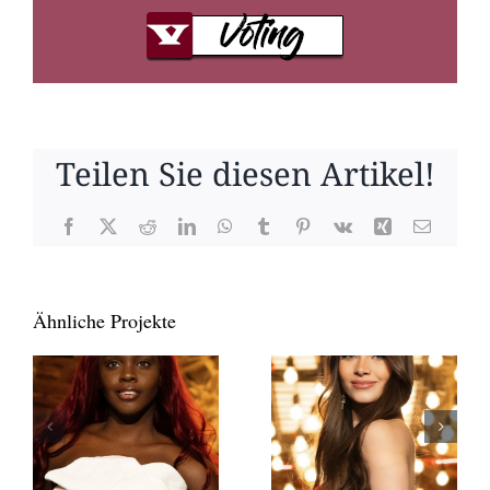
Teilen Sie diesen Artikel!
Facebook
X
Reddit
LinkedIn
WhatsApp
Tumblr
Pinterest
Vk
Xing
E-
Mail
Ähnliche Projekte