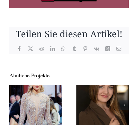
Teilen Sie diesen Artikel!
Facebook
X
Reddit
LinkedIn
WhatsApp
Tumblr
Pinterest
Vk
Xing
E-
Mail
Ähnliche Projekte