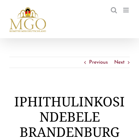
Zum
Inhalt
springen
Previous
Next
IPHITHULINKOSI
NDEBELE
BRANDENBURG