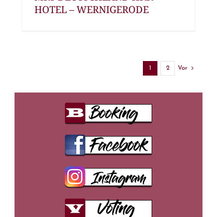
HOTEL – WERNIGERODE
Vor
1
2