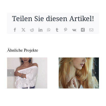
Teilen Sie diesen Artikel!
Facebook
X
Reddit
LinkedIn
WhatsApp
Tumblr
Pinterest
Vk
Xing
E-
Mail
Ähnliche Projekte