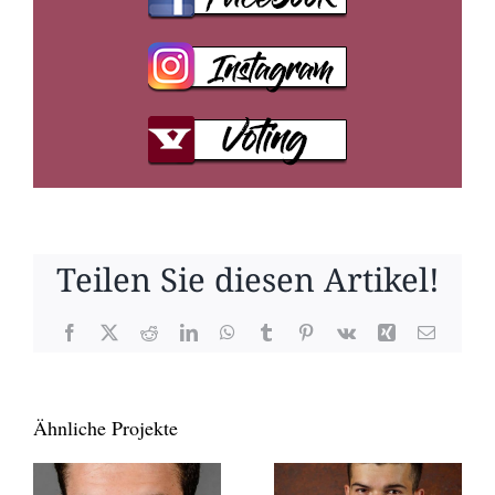
Teilen Sie diesen Artikel!
Facebook
X
Reddit
LinkedIn
WhatsApp
Tumblr
Pinterest
Vk
Xing
E-
Mail
Ähnliche Projekte