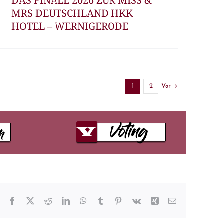
DAS FINALE 2026 ZUR MISS &
MRS DEUTSCHLAND HKK
HOTEL – WERNIGERODE
Vor
1
2
Facebook
X
Reddit
LinkedIn
WhatsApp
Tumblr
Pinterest
Vk
Xing
E-
Mail