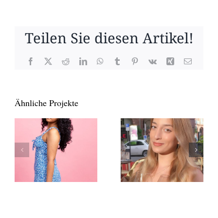
Teilen Sie diesen Artikel!
Facebook
X
Reddit
LinkedIn
WhatsApp
Tumblr
Pinterest
Vk
Xing
E-
Mail
Ähnliche Projekte