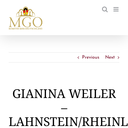
Zum
Inhalt
springen
Previous
Next
GIANINA WEILER
–
LAHNSTEIN/RHEIN