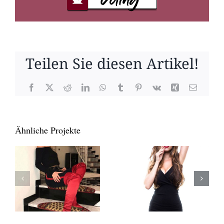
Teilen Sie diesen Artikel!
Facebook
X
Reddit
LinkedIn
WhatsApp
Tumblr
Pinterest
Vk
Xing
E-
Mail
Ähnliche Projekte