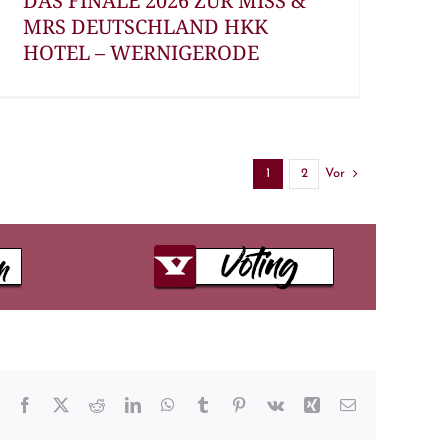
DAS FINALE 2026 ZUR MISS &
MRS DEUTSCHLAND HKK
HOTEL – WERNIGERODE
Vor
1
2
Facebook
X
Reddit
LinkedIn
WhatsApp
Tumblr
Pinterest
Vk
Xing
E-
Mail