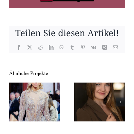
Teilen Sie diesen Artikel!
Facebook
X
Reddit
LinkedIn
WhatsApp
Tumblr
Pinterest
Vk
Xing
E-
Mail
Ähnliche Projekte