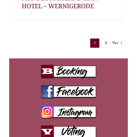
HOTEL – WERNIGERODE
Vor
1
2