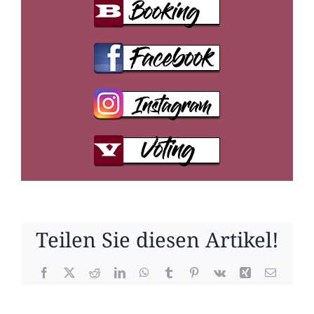
Teilen Sie diesen Artikel!
Facebook
X
Reddit
LinkedIn
WhatsApp
Tumblr
Pinterest
Vk
Xing
E-
Mail