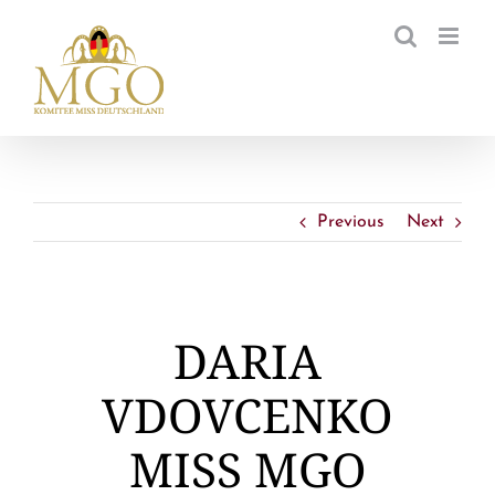
Zum
Inhalt
springen
Previous
Next
DARIA
VDOVCENKO
MISS MGO