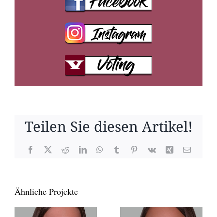
Teilen Sie diesen Artikel!
Facebook
X
Reddit
LinkedIn
WhatsApp
Tumblr
Pinterest
Vk
Xing
E-
Mail
Ähnliche Projekte