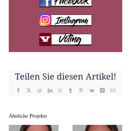
Teilen Sie diesen Artikel!
Facebook
X
Reddit
LinkedIn
WhatsApp
Tumblr
Pinterest
Vk
Xing
E-
Mail
Ähnliche Projekte