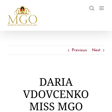
Zum
Inhalt
springen
Previous
Next
DARIA
VDOVCENKO
MISS MGO