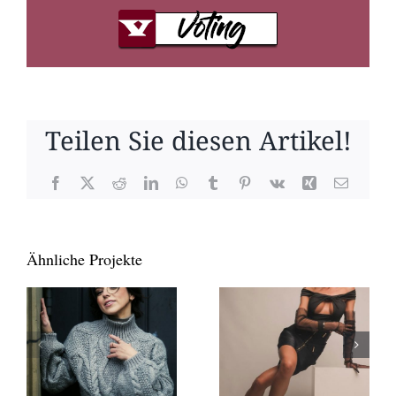
Teilen Sie diesen Artikel!
Facebook
X
Reddit
LinkedIn
WhatsApp
Tumblr
Pinterest
Vk
Xing
E-
Mail
Ähnliche Projekte