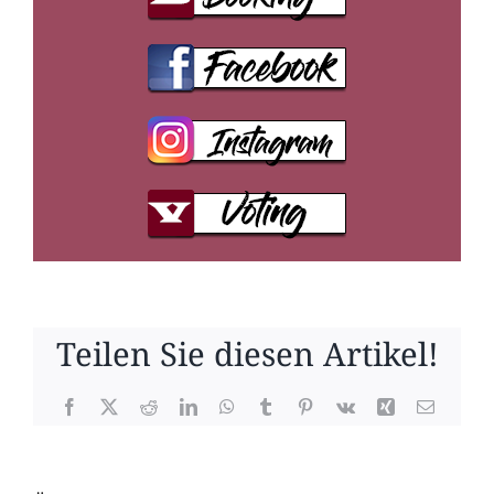
Teilen Sie diesen Artikel!
Facebook
X
Reddit
LinkedIn
WhatsApp
Tumblr
Pinterest
Vk
Xing
E-
Mail