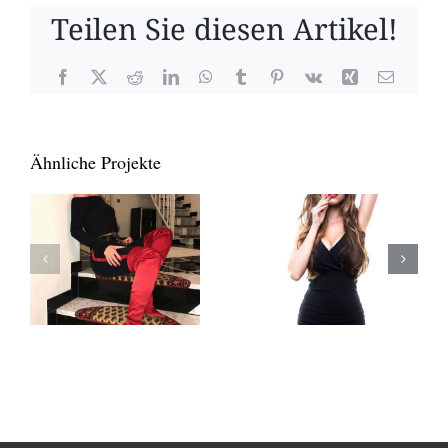
Teilen Sie diesen Artikel!
Facebook
X
Reddit
LinkedIn
WhatsApp
Tumblr
Pinterest
Vk
Xing
E-
Mail
Ähnliche Projekte