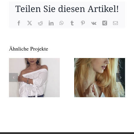
Teilen Sie diesen Artikel!
Facebook
X
Reddit
LinkedIn
WhatsApp
Tumblr
Pinterest
Vk
Xing
E-
Mail
Ähnliche Projekte