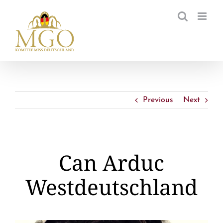
Zum
Inhalt
springen
Previous
Next
Can Arduc
Westdeutschland