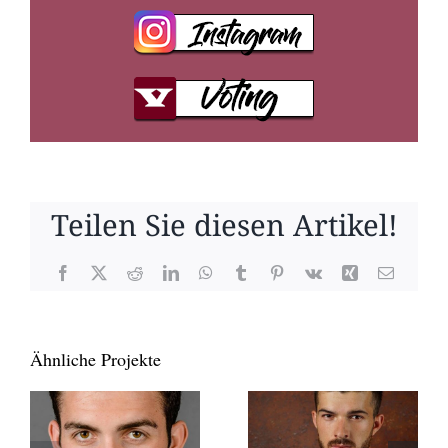
Teilen Sie diesen Artikel!
Facebook
X
Reddit
LinkedIn
WhatsApp
Tumblr
Pinterest
Vk
Xing
E-
Mail
Ähnliche Projekte