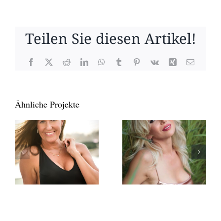
Teilen Sie diesen Artikel!
Facebook
X
Reddit
LinkedIn
WhatsApp
Tumblr
Pinterest
Vk
Xing
E-
Mail
Ähnliche Projekte