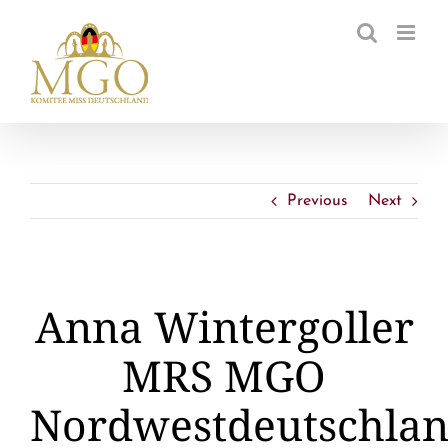
Zum
Inhalt
springen
Previous
Next
Anna Wintergoller
MRS MGO
Nordwestdeutschla