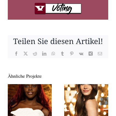
Teilen Sie diesen Artikel!
Facebook
X
Reddit
LinkedIn
WhatsApp
Tumblr
Pinterest
Vk
Xing
E-
Mail
Ähnliche Projekte