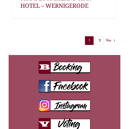
HOTEL – WERNIGERODE
Vor
1
2