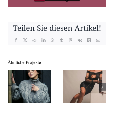
Teilen Sie diesen Artikel!
Facebook
X
Reddit
LinkedIn
WhatsApp
Tumblr
Pinterest
Vk
Xing
E-
Mail
Ähnliche Projekte