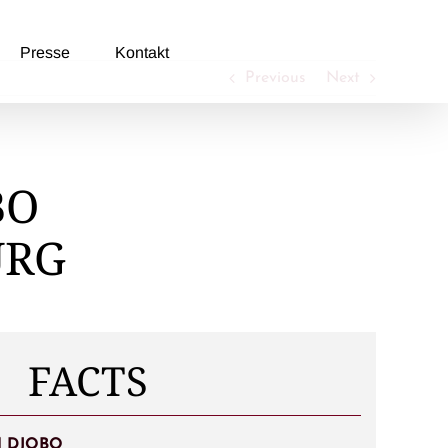
Presse
Kontakt
Previous
Next
BO
URG
FACTS
M DJOBO