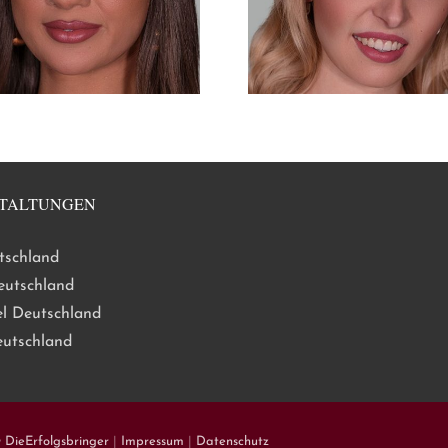
TALTUNGEN
tschland
eutschland
l Deutschland
eutschland
y
DieErfolgsbringer
|
Impressum
|
Datenschutz