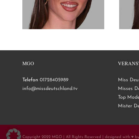
MGO
VERANS
Telefon
01728405989
Miss Deu
info@missdeutschland.tv
Misses D
Top Mode
Mister D
Copyright 2022 MGO | All Rights Reserved | designed with ♥ b