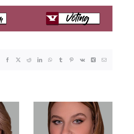
Facebook
X
Reddit
LinkedIn
WhatsApp
Tumblr
Pinterest
Vk
Xing
E-
Mail