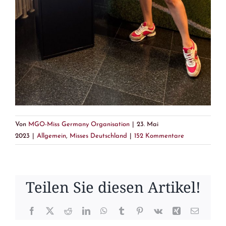
Von
MGO-Miss Germany Organisation
|
23. Mai
2023
|
Allgemein
,
Misses Deutschland
|
152 Kommentare
Teilen Sie diesen Artikel!
Facebook
X
Reddit
LinkedIn
WhatsApp
Tumblr
Pinterest
Vk
Xing
E-
Mail