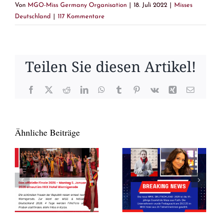
Von
MGO-Miss Germany Organisation
|
18. Juli 2022
|
Misses
Deutschland
|
117 Kommentare
Teilen Sie diesen Artikel!
Facebook
X
Reddit
LinkedIn
WhatsApp
Tumblr
Pinterest
Vk
Xing
E-
Mail
Ähnliche Beiträge