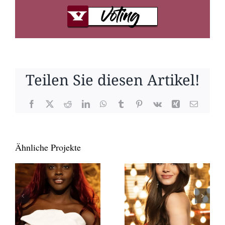
Teilen Sie diesen Artikel!
Facebook
X
Reddit
LinkedIn
WhatsApp
Tumblr
Pinterest
Vk
Xing
E-
Mail
Ähnliche Projekte