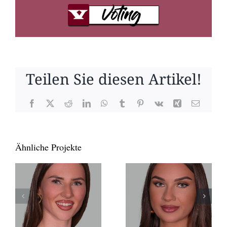
Teilen Sie diesen Artikel!
Facebook
X
Reddit
LinkedIn
WhatsApp
Tumblr
Pinterest
Vk
Xing
E-
Mail
Ähnliche Projekte