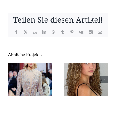
Teilen Sie diesen Artikel!
Facebook
X
Reddit
LinkedIn
WhatsApp
Tumblr
Pinterest
Vk
Xing
E-
Mail
Ähnliche Projekte