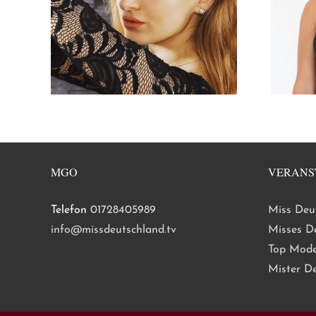
MGO
VERANS
Telefon
01728405989
Miss Deu
info@missdeutschland.tv
Misses D
Top Mode
Mister D