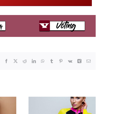
Facebook
X
Reddit
LinkedIn
WhatsApp
Tumblr
Pinterest
Vk
Xing
E-
Mail