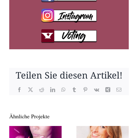
Teilen Sie diesen Artikel!
Facebook
X
Reddit
LinkedIn
WhatsApp
Tumblr
Pinterest
Vk
Xing
E-
Mail
Ähnliche Projekte