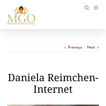
Zum
Inhalt
springen
Previous
Next
Daniela Reimchen-
Internet