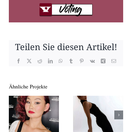
Teilen Sie diesen Artikel!
Facebook
X
Reddit
LinkedIn
WhatsApp
Tumblr
Pinterest
Vk
Xing
E-
Mail
Ähnliche Projekte