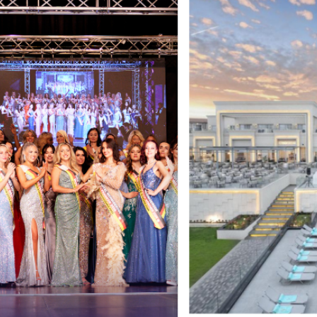
en von MISS & MRS DE
ny + SOCIAL MEDIA