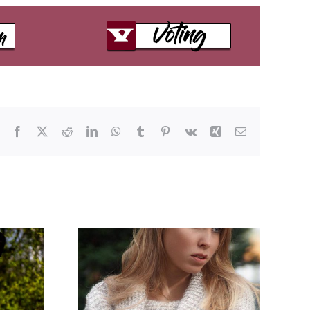
Facebook
X
Reddit
LinkedIn
WhatsApp
Tumblr
Pinterest
Vk
Xing
E-
Mail