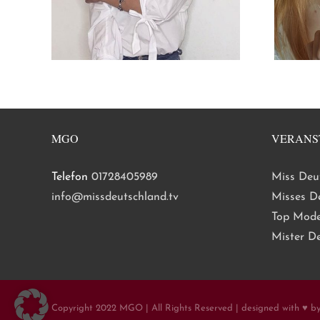
MGO
VERANS
Telefon
01728405989
Miss Deu
info@missdeutschland.tv
Misses D
Top Mode
Mister D
Copyright 2022 MGO | All Rights Reserved | designed with ♥ b